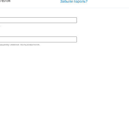
теля
Вход в систему
Забыли пароль?
.
вашему имени пользователя.