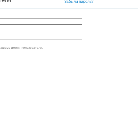
теля
Вход в систему
Забыли пароль?
.
вашему имени пользователя.