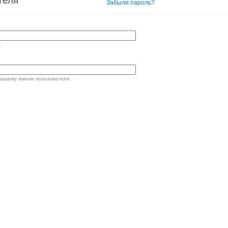
теля
Вход в систему
Забыли пароль?
.
вашему имени пользователя.