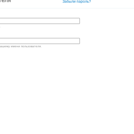
теля
Вход в систему
Забыли пароль?
.
вашему имени пользователя.