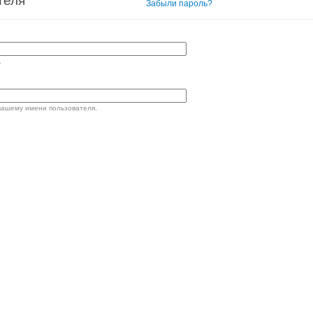
теля
Вход в систему
Забыли пароль?
.
вашему имени пользователя.