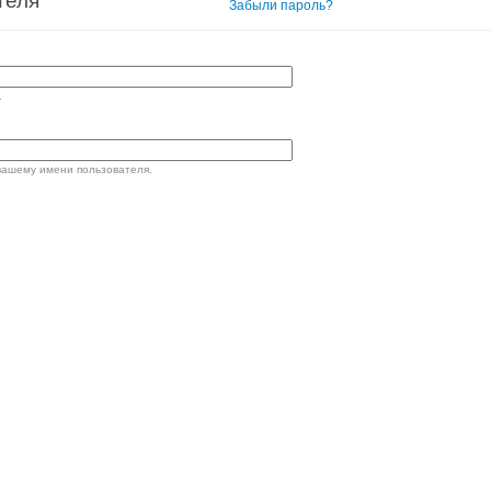
теля
Вход в систему
Забыли пароль?
.
вашему имени пользователя.