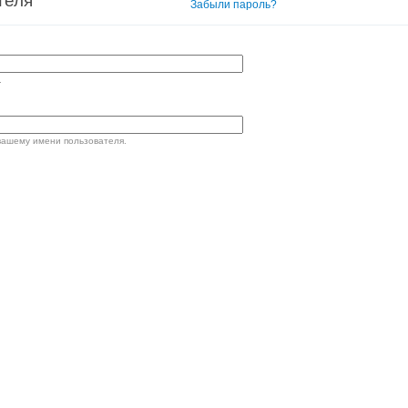
теля
Вход в систему
Забыли пароль?
.
вашему имени пользователя.