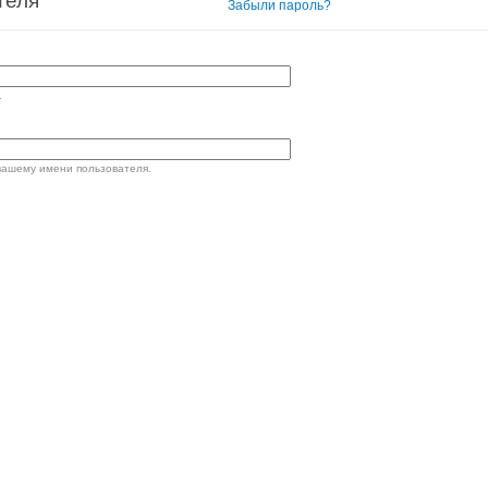
теля
Вход в систему
Забыли пароль?
.
вашему имени пользователя.