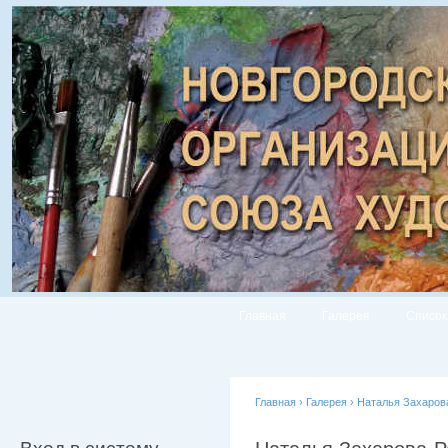
Главная
Галерея
Список
Главная
›
Галерея
›
Наталья Захаров