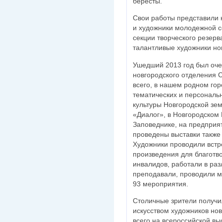
бересты.
Свои работы представили 
и художники молодежной с
секции творческого резерв
талантливые художники но
Ушедший 2013 год был оче
новгородского отделения 
всего, в нашем родном го
тематических и персональ
культуры Новгородской зем
«Диалог», в Новгородском
Заповеднике, на предприя
проведены выставки также
Художники проводили встр
произведения для благотв
инвалидов, работали в раз
преподавали, проводили м
93 мероприятия.
Столичные зрители получи
искусством художников но
всего на всероссийской вы