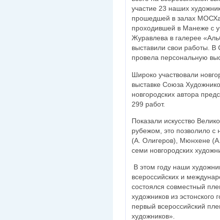
участие 23 наших художник
прошедшей в залах МОСХа;
проходившей в Манеже с уч
Журавлева в галерее «Аль
выставили свои работы. В С
провела персональную выс
Широко участвовали новго
выставке Союза Художнико
новгородских автора предс
299 работ.
Показали искусство Велико
рубежом, это позволило с
(А. Олигеров), Мюнхене (А
семи новгородских художни
В этом году наши художник
всероссийских и междунар
состоялся совместный пле
художников из эстонского
первый всероссийский пле
художников».