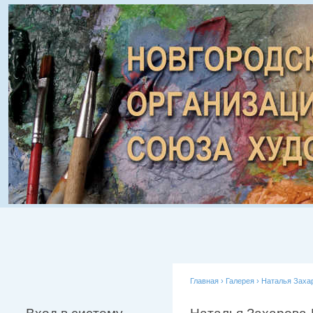
Главная
›
Галерея
›
Наталья Заха