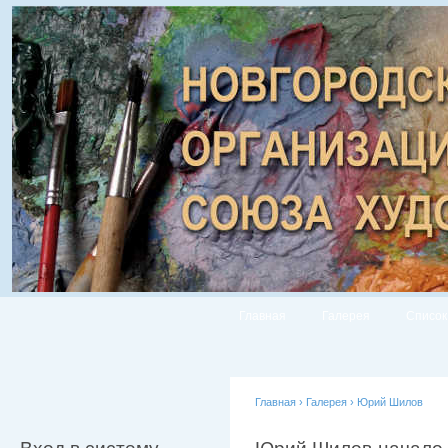
Главная
Галерея
Список
Главная
›
Галерея
›
Юрий Шилов