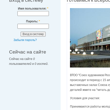
Вход в систему
Готовимся к Всеро
Имя пользователя:
*
Пароль:
*
Забыли пароль?
Сейчас на сайте
Сейчас на сайте
0
пользователей
и
0 гостей
.
ВТОО "Союз художников Росс
происходит в период с 15 ап
выставочных залах Союза х
деталей жмите на "читать д
Условия для участия:
Принимаются работы молоды