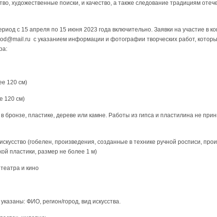
во, художественные поиски, и качество, а также следование традициям оте
ериод с 15 апреля по 15 июня 2023 года включительно. Заявки на участие в к
lod@mail.ru с указанием информации и фотографии творческих работ, котор
ра:
ее 120 см)
е 120 см)
 в бронзе, пластике, дереве или камне. Работы из гипса и пластилина не при
искусство (гобелен, произведения, созданные в технике ручной росписи, про
кой пластики, размер не более 1 м)
 театра и кино
указаны: ФИО, регион/город, вид искусства.