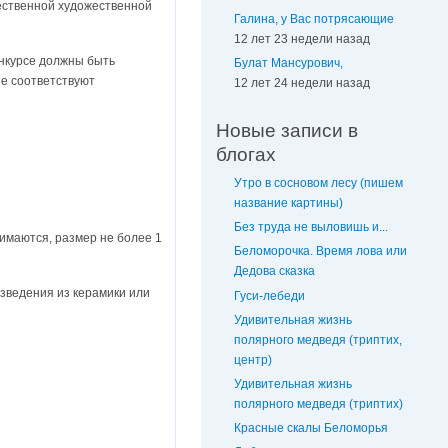
чественной художественной
Галина, у Вас потрясающие
12 лет 23 недели назад
онкурсе должны быть
Булат Мансурович,
ые соответствуют
12 лет 24 недели назад
Новые записи в
блогах
Утро в сосновом лесу (пишем
название картины)
Без труда не выловишь и...
нимаются, размер не более 1
Беломорочка. Время лова или
Дедова сказка
изведения из керамики или
Гуси-лебеди
Удивительная жизнь
полярного медведя (триптих,
центр)
Удивительная жизнь
полярного медведя (триптих)
Красные скалы Беломорья