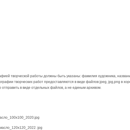
афией творческой работы должны быть указаны: фамилия художника, названи
ографии творческих работ предоставляются в виде файлов jpeg, jpg,png в хор
 отправить в виде отдельных файлов, а не единым архивом.
масло_100х100_2020.jpg
 масло_120х120_2022. jpg