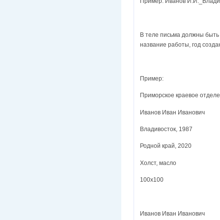
Пример: Иванов И.И._Влад
В теле письма должны быть 
название работы, год созда
Пример:
Приморское краевое отдел
Иванов Иван Иванович
Владивосток, 1987
Родной край, 2020
Холст, масло
100х100
Иванов Иван Иванович