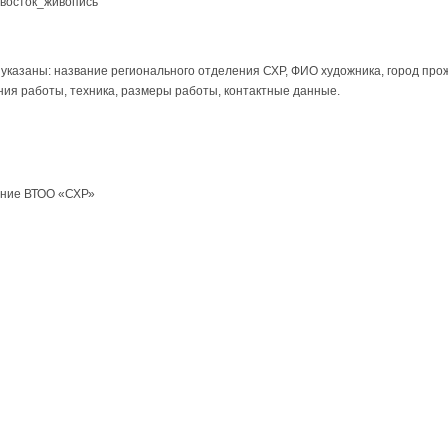
ивосток_живопись
указаны: название регионального отделения СХР, ФИО художника, город про
ния работы, техника, размеры работы, контактные данные.
ение ВТОО «СХР»