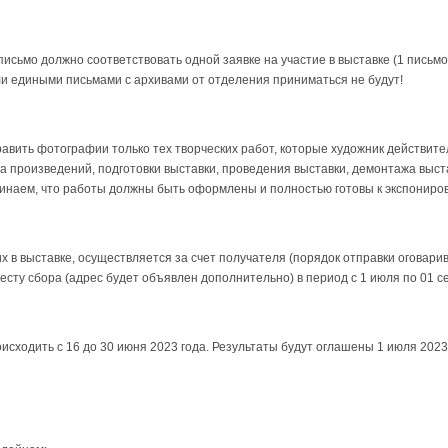
сьмо должно соответствовать одной заявке на участие в выставке (1 письмо
и едиными письмами с архивами от отделения приниматься не будут!
авить фотографии только тех творческих работ, которые художник действите
а произведений, подготовки выставки, проведения выставки, демонтажа выста
минаем, что работы должны быть оформлены и полностью готовы к экспониро
х в выставке, осуществляется за счет получателя (порядок отправки оговари
сту сбора (адрес будет объявлен дополнительно) в период с 1 июля по 01 с
исходить с 16 до 30 июня 2023 года. Результаты будут оглашены 1 июля 2023