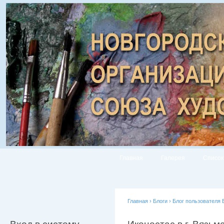
Главная
Галерея
Список
Главная
›
Блоги
›
Блог пользователя 