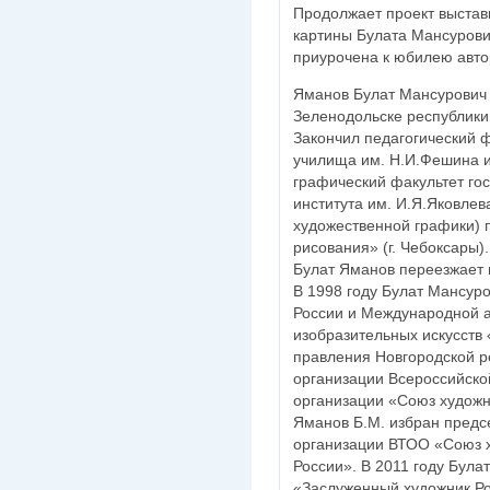
Продолжает проект выстав
картины Булата Мансурови
приурочена к юбилею авто
Яманов Булат Мансурович 
Зеленодольске республики
Закончил педагогический ф
училища им. Н.И.Фешина и
графический факультет гос
института им. И.Я.Яковлев
художественной графики) 
рисования» (г. Чебоксары).
Булат Яманов переезжает и
В 1998 году Булат Мансур
России и Международной 
изобразительных искусств 
правления Новгородской р
организации Всероссийско
организации «Союз художн
Яманов Б.М. избран предс
организации ВТОО «Союз 
России». В 2011 году Була
«Заслуженный художник Ро