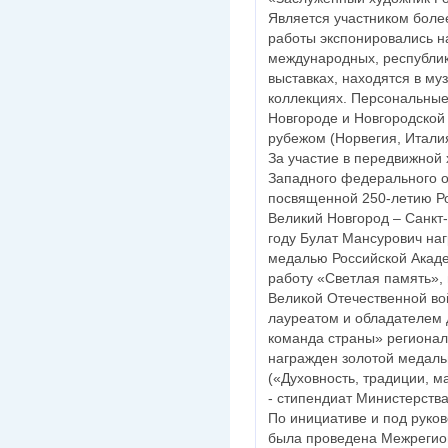
Является участником более
работы экспонировались н
международных, республик
выставках, находятся в му
коллекциях. Персональные
Новгороде и Новгородской 
рубежом (Норвегия, Италия
За участие в передвижной
Западного федерального о
посвященной 250-летию Рос
Великий Новгород – Санкт-
году Булат Мансурович на
медалью Российской Акаде
работу «Светлая память»,
Великой Отечественной вой
лауреатом и обладателем
команда страны» регионал
награжден золотой медал
(«Духовность, традиции, м
- стипендиат Министерств
По инициативе и под руков
была проведена Межрегио