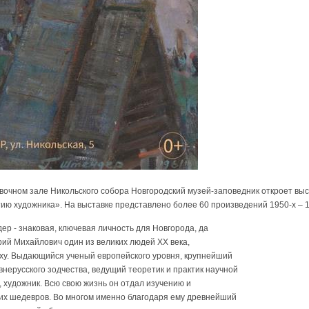
авочном зале Никольского собора Новгородский музей-заповедник откроет выс
тию художника». На выставке представлено более 60 произведений 1950-х – 1
р - знаковая, ключевая личность для Новгорода, да
орий Михайлович один из великих людей ХХ века,
у. Выдающийся ученый европейского уровня, крупнейший
внерусского зодчества, ведущий теоретик и практик научной
 художник. Всю свою жизнь он отдал изучению и
их шедевров. Во многом именно благодаря ему древнейший