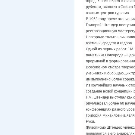
город России обрел свой ис
рубежом, включен в Список
важных центров туризма.
В 1953 году после окончани
Григорий Штендер поступил
реставрационную мастерску
Новгороде только начиналис
времени, средств и кадров.
Одной из первых работ Г.М
памятника Новгорода – церк
прорывной в формировании 
Всесоюзном смотре творчес
учебниках и обобщающих тру
им выполнено более сорока
Из крупнейших научных отк
создание новой концепции
Г.М. Штендер выступал как 
опубликовал более 60 научн
конференциях разного уровн
Григория Михайловича явля
Руси.
Живописью Штендер увлекся
появляются в его акварелях