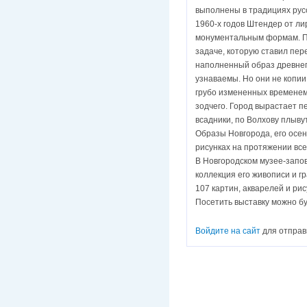
выполнены в традициях рус
1960-х годов Штендер от ли
монументальным формам. Пр
задаче, которую ставил пе
наполненный образ древнего
узнаваемы. Но они не копи
грубо измененных временем
зодчего. Город вырастает пе
всадники, по Волхову плыву
Образы Новгорода, его осен
рисунках на протяжении вс
В Новгородском музее-запо
коллекция его живописи и гр
107 картин, акварелей и ри
Посетить выставку можно бу
Войдите на сайт
для отправ