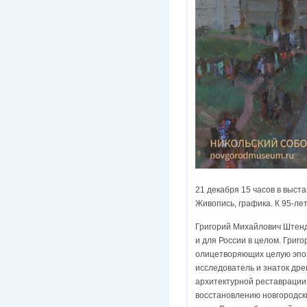
21 декабря 15 часов в выст
Живопись, графика. К 95-ле
Григорий Михайлович Штенде
и для России в целом. Григ
олицетворяющих целую эпох
исследователь и знаток дре
архитектурной реставрации,
восстановлению новгородск