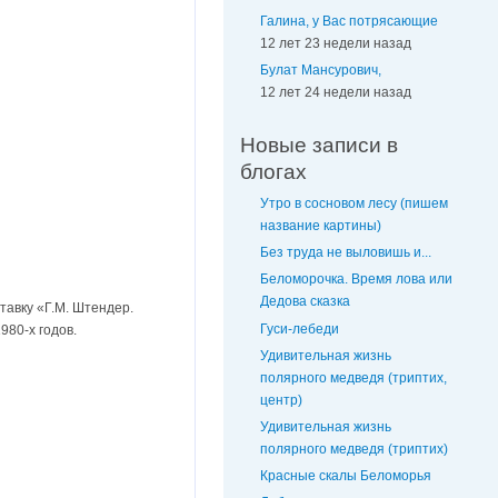
Галина, у Вас потрясающие
12 лет 23 недели назад
Булат Мансурович,
12 лет 24 недели назад
Новые записи в
блогах
Утро в сосновом лесу (пишем
название картины)
Без труда не выловишь и...
Беломорочка. Время лова или
Дедова сказка
тавку «Г.М. Штендер.
Гуси-лебеди
980-х годов.
Удивительная жизнь
полярного медведя (триптих,
центр)
Удивительная жизнь
полярного медведя (триптих)
Красные скалы Беломорья