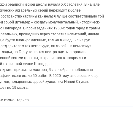
ской реалистической школы начала XX столетия. В начале
рических акварельных серий переходит к более
остранство картины как нельзя лучше соответствовало той
ред собой Штендер – создать монументальный, исторически
 Новгорода. В произведениях 1960-х годов город и храмы
и реальных, прошедших через столетия испытаний, иногда
, а будто вновь рожденные, только вышедшие из рук
ред зрителем как некое чудо, он живой – в нем скачут
т ладьи, на Торгу толпятся пестро одетые горожане.
енной веками красоты, сохраняются в акварелях и
ей творческой жизни Штендера.
веднике, при жизни мастера, была собрана небольшая
афики, всего около 50 работ. В 2020 году в нее вошли еще
сунков, подаренных вдовой художника Инной Ступак.
дет по 19 марта.
ки комментариев