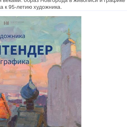
 веками: образ Новгорода в живописи и графике
а к 95-летию художника.