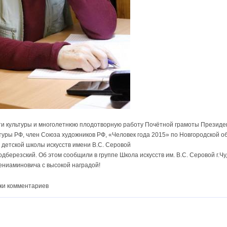
асти культуры и многолетнюю плодотворную работу Почётной грамоты Президе
уры РФ, член Союза художников РФ, «Человек года 2015» по Новгородской о
 детской школы искусств имени В.С. Серовой
березский. Об этом сообщили в группе Школа искусств им. В.С. Серовой г.Чу
ниаминовича с высокой наградой!
ки комментариев