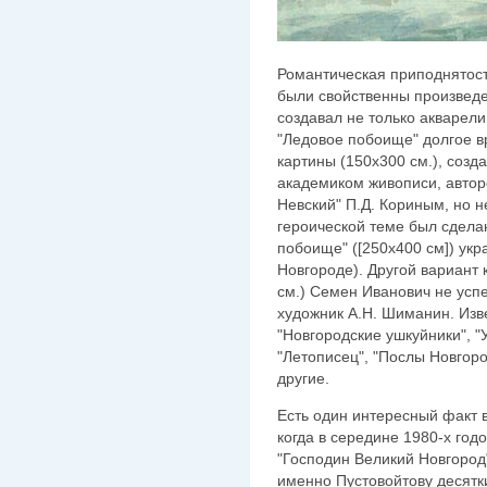
Романтическая приподнятост
были свойственны произведе
создавал не только акварели
"Ледовое побоище" долгое в
картины (150х300 см.), созд
академиком живописи, автор
Невский" П.Д. Кориным, но н
героической теме был сделан
побоище" ([250х400 см]) укра
Новгороде). Другой вариант
см.) Семен Иванович не успе
художник А.Н. Шиманин. Изв
"Новгородские ушкуйники", "У
"Летописец", "Послы Новгоро
другие.
Есть один интересный факт в
когда в середине 1980-х го
"Господин Великий Новгород"
именно Пустовойтову десятк