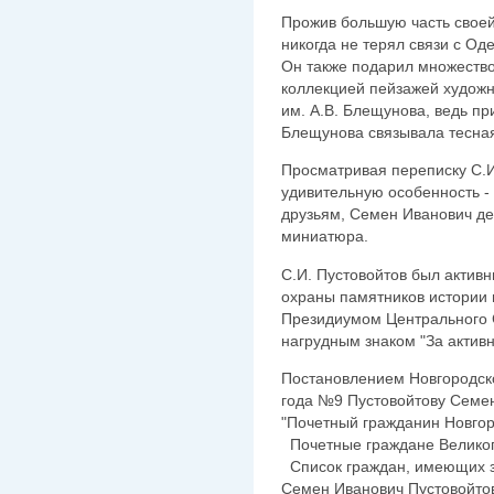
Прожив большую часть своей
никогда не терял связи с Оде
Он также подарил множество
коллекцией пейзажей художн
им. А.В. Блещунова, ведь пр
Блещунова связывала тесна
Просматривая переписку С.И
удивительную особенность -
друзьям, Семен Иванович дел
миниатюра.
С.И. Пустовойтов был актив
охраны памятников истории и
Президиумом Центрального
нагрудным знаком "За актив
Постановлением Новгородско
года №9 Пустовойтову Семе
"Почетный гражданин Новго
Почетные граждане Великог
Список граждан, имеющих з
Семен Иванович Пустовойтов