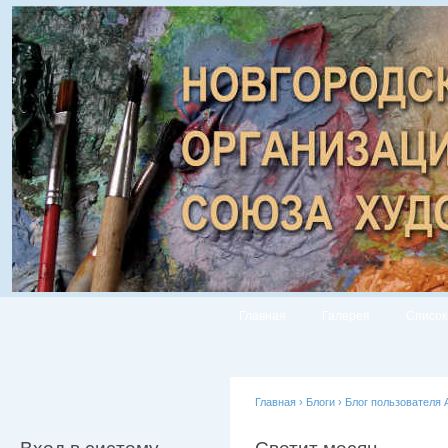
Главная
Галерея
Список
Главная
›
Блоги
›
Блог пользователя 