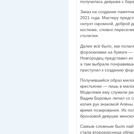
получилась девушка с бар
Заказ на создание памятн
2021 года. Мастеру предс
силуэт скромной, доброй 
костюме, словно пересели
столетия.
Далее всё было, как полаг
форэскизами на бумаге —
Новгородец представил их
а там выбрали понравивши
приступил к созданию фор
Получившийся образ милой
крестьянки — лишь в малой
Моделями ему служили ре
Вадим Боровых лепил со с
копия рук знакомой Алёны
время позирования. Их по
бронзовой девушке женско
Самым сложным было найт
стала второкурсница облас