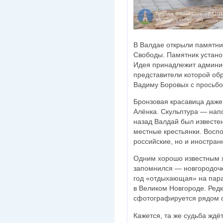
В Валдае открыли памятни
Свободы. Памятник устано
Идея принадлежит админис
представители которой обр
Вадиму Боровых с просьбой
Бронзовая красавица даж
Алёнка. Скульптура — нап
назад Валдай был известе
местные крестьянки. Восп
российские, но и иностран
Одним хорошо известным ж
запомнился — новгородочка
год «отдыхающая» на пара
в Великом Новгороде. Редк
сфотографируется рядом с
Кажется, та же судьба ждё