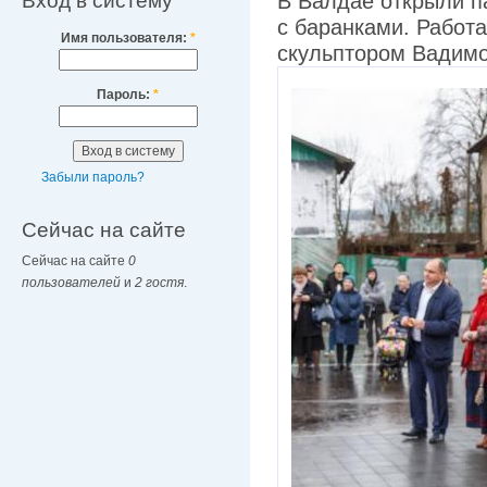
Вход в систему
В Валдае открыли п
с баранками. Работ
Имя пользователя:
*
скульптором Вадим
Пароль:
*
Забыли пароль?
Сейчас на сайте
Сейчас на сайте
0
пользователей
и
2 гостя
.