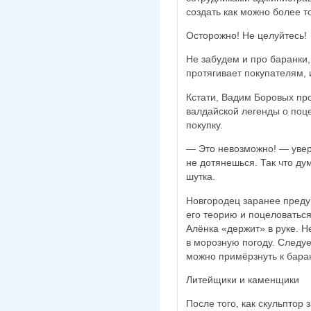
создать как можно более т
Осторожно! Не целуйтесь!
Не забудем и про баранки
протягивает покупателям, и
Кстати, Вадим Боровых пр
валдайской легенды о поце
покупку.
— Это невозможно! — увер
не дотянешься. Так что ду
шутка.
Новгородец заранее преду
его теорию и поцеловаться
Алёнка «держит» в руке. Н
в морозную погоду. Следуе
можно примёрзнуть к баран
Литейщики и каменщики
После того, как скульптор