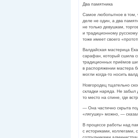
Два памятника
Самое любопытное в том, 
деле не один, а два памят
не только девушкам, торг
и традиционному русскому
тоже имеет своего «протот
Валдайская мастерица Ека
сарафан, который сшила 
традиционных приёмов шить
в распоряжении мастера бы
могли когда-то носить валд
Новгородец тщательно ско
складки наряда. Не забыл 
то место на спине, где вс
— Она частично скрыта под
«лягушку» можно, — сказа
В процессе работы над па
с историками, коллегами, 
сотрудниками администрац