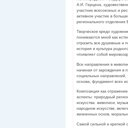
А.И. Герцена, художествен
участник всесоюзных и рес
активное участие в больши
регионального отделения
Творческое кредо художни
понимаются мной как ест
отразить все душевные и п
история и культура родног
чтоявляет собой мировозз
Все направления в живопис
начиная от зарождения в 
социальных направлений, 
основа, фундамент всех ис
Композиция как отражени
аспекты: природный регио
искусства: живописи, музык
народном искусстве, включ
жизненных основ, моральн
Самой сильной и крепкой