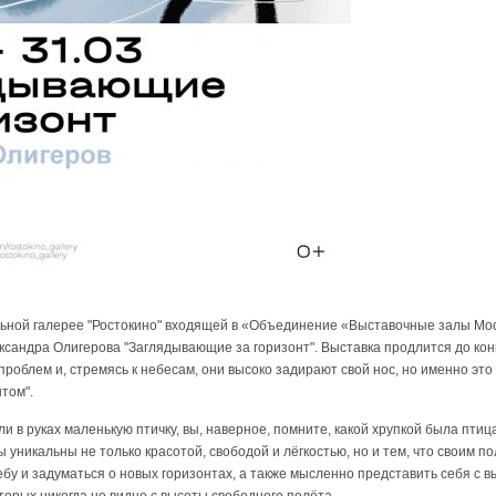
альной галерее "Ростокино" входящей в «Объединение «Выставочные залы Мо
сандра Олигерова "Заглядывающие за горизонт". Выставка продлится до конц
роблем и, стремясь к небесам, они высоко задирают свой нос, но именно это 
нтом".
и в руках маленькую птичку, вы, наверное, помните, какой хрупкой была птица
 уникальны не только красотой, свободой и лёгкостью, но и тем, что своим п
небу и задуматься о новых горизонтах, а также мысленно представить себя с
оторых никогда не видно с высоты свободного полёта.