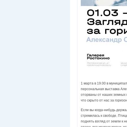
1 марта в 19.00 в муницип
персональная выставка Алек
оторваны от наших земных п
что скрыто от нас за горизо
Если вы когда-нибудь держал
стремилась к свободе. Птицы
поднять взгляд от земли к 
отсечь все мелочи жизни, к