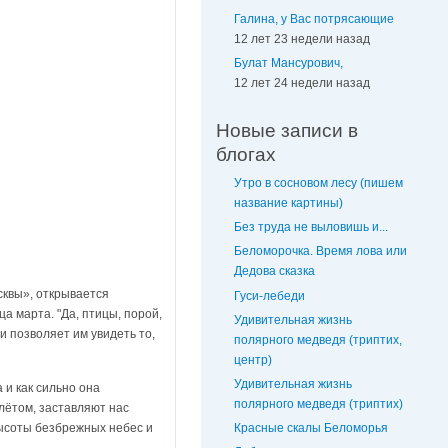
Галина, у Вас потрясающие
12 лет 23 недели назад
Булат Мансурович,
12 лет 24 недели назад
Новые записи в
блогах
Утро в сосновом лесу (пишем
название картины)
Без труда не выловишь и...
Беломорочка. Время лова или
Дедова сказка
сквы», открывается
Гуси-лебеди
а марта. "Да, птицы, порой,
Удивительная жизнь
и позволяет им увидеть то,
полярного медведя (триптих,
центр)
Удивительная жизнь
 и как сильно она
полярного медведя (триптих)
олётом, заставляют нас
 высоты безбрежных небес и
Красные скалы Беломорья