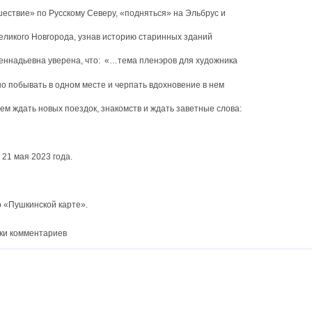
шествие» по Русскому Северу, «подняться» на Эльбрус и
Великого Новгорода, узнав историю старинных зданий
Геннадьевна уверена, что: «…тема пленэров для художника
но побывать в одном месте и черпать вдохновение в нем
ем ждать новых поездок, знакомств и ждать заветные слова:
 21 мая 2023 года.
о «Пушкинской карте».
ки комментариев