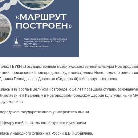
в залах ГБУКИ «Государственный музей художественной культуры Новгородско
тавки произведений новгородского художника, члена Новгородского региона
 Дарины Геннадьевны Довженко (Сидоровой) «Маршрут построен».
сь и выросла в Великом Новгороде, с 14 лет посещала студию, основанну
Николаевичем Ивановым в Новгородском городском Дворце культуры, ныне МА
году окончила
вгородского государственного университета имени
кафедру изобразительного искусства и методики
илась у народного художника России Д.В. Журавлева,