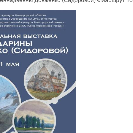
Геннадьевны Довженко (Сидоровой) «Маршрут п