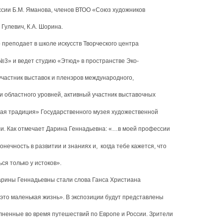
ссии Б.М. Яманова, членов ВТОО «Союз художников
. Гулевич, К.А. Шорина.
реподает в школе искусств Творческого центра
3» и ведет студию «Этюд» в пространстве Эко-
участник выставок и пленэров международного,
 и областного уровней, активный участник выставочных
ая традиция» Государственного музея художественной
ли. Как отмечает Дарина Геннадьевна: «…в моей профессии
конечность в развитии и знаниях и, когда тебе кажется, что
ься только у истоков».
ины Геннадьевны стали слова Ганса Христиана
 это маленькая жизнь». В экспозиции будут представлены
лненные во время путешествий по Европе и России. Зрители