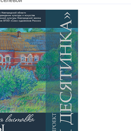
иселёвой