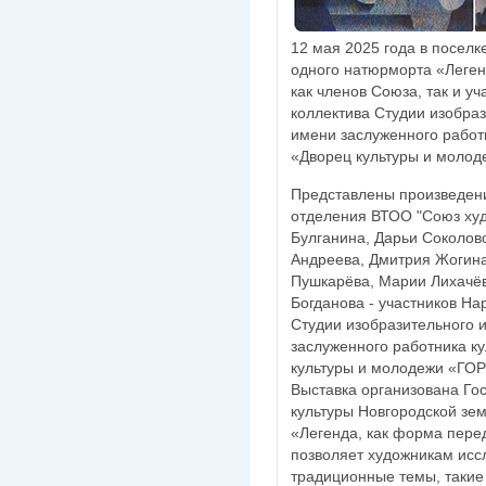
12 мая 2025 года в поселк
одного натюрморта «Леген
как членов Союза, так и у
коллектива Студии изобраз
имени заслуженного работ
«Дворец культуры и моло
Представлены произведени
отделения ВТОО "Союз худ
Булганина, Дарьи Соколов
Андреева, Дмитрия Жогина,
Пушкарëва, Марии Лихачëв
Богданова - участников На
Студии изобразительного и
заслуженного работника к
культуры и молодежи «ГО
Выставка организована Го
культуры Новгородской зе
«Легенда, как форма пере
позволяет художникам исс
традиционные темы, такие 