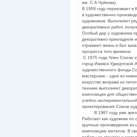
им. С.А.Чуйкова).
В 1959 году переезжает в 
в художественно-производ
художников. Выполняет ря
декоративных работ, полу
Особый дар у художника п
декоративно-прикладном ис
отражают жизнь и быт каза
прогресса того времени.
С 1975 года Член Союза х
город Ижевск Удмуртской 
художественного фонда Со
мастерские - одни из немн
искусство витража из литог
технике выполняет декор
композиции для обществен
учебно-экспериментальной
проектирования Союза ху
В 1987 году уже зрелым
Работает как художник по 
крупные произведения из ц
композицию металла. В св
работы со стеклом и мета