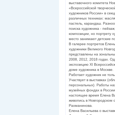
выставочного комитета Но
«Всероссийской творческо
художников России» в секц
различных техниках: масля
пастель, карандаш. Разно
поиска художника - пейзаж
композиции, но портрету 
место занимают детские п
В галерее портретов Елены
художники Великого Новго
представлены на зональны
2008, 2012, 2018 годах. О
экспозицию XI Всероссийс
доме художника в Москве.
Работает художник не толь
Участвует в выставках (об
персональных). Работы нах
музейных фондах в России 
настоящее время Елена Ва
живопись в Новгородском о
Рахманинова.
Елена Васильева о выставк