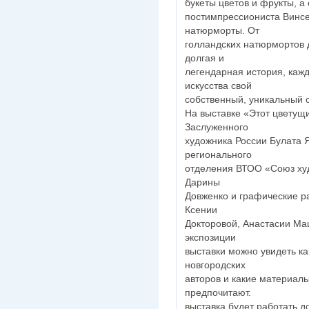
букеты цветов и фрукты, 
постимпрессиониста Винсе
натюрморты. От
голландских натюрмортов д
долгая и
легендарная история, кажд
искусства свой
собственный, уникальный с
На выставке «Этот цветущ
Заслуженного
художника России Булата 
регионального
отделения ВТОО «Союз ху
Дарины
Довженко и графические р
Ксении
Докторовой, Анастасии Ма
экспозиции
выставки можно увидеть к
новгородских
авторов и какие материал
предпочитают.
выставка будет работать д