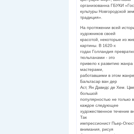
организованна ГБУКИ «Гос
культуры Новгородской зе
традиция».
На протяжении всей истор
художников своей
красотой, некоторые из ж
картины. В 1620-х
годах Голландия превратил
тюльпанами - это
привело к развитию жанра
мастерами,
работавшими в этом жанре
Бальтасар ван дер
Аст, Ян Давидс де Хем. Ц
большой
популярностью не только в
каждое следующее
художественное течение в
Так
импрессионист Пьер-Огюс
внимания, рисуя