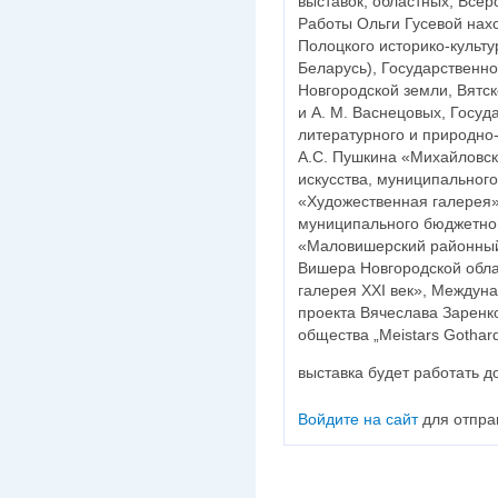
выставок, областных, Все
Работы Ольги Гусевой нах
Полоцкого историко-культу
Беларусь), Государственно
Новгородской земли, Вятск
и А. М. Васнецовых, Госуд
литературного и природно
А.С. Пушкина «Михайловск
искусства, муниципальног
«Художественная галерея»
муниципального бюджетног
«Маловишерский районный
Вишера Новгородской обла
галерея ХXI век», Междун
проекта Вячеслава Зарен
общества „Meistars Gothar
выставка будет работать д
Войдите на сайт
для отпра