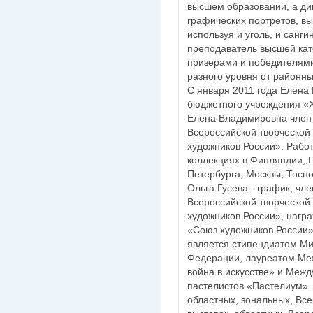
высшем образовании, а ди
графических портретов, в
используя и уголь, и санги
преподаватель высшей кат
призерами и победителями
разного уровня от районн
С января 2011 года Елена
бюджетного учреждения «Х
Елена Владимировна член 
Всероссийской творческой
художников России». Работ
коллекциях в Финляндии, Г
Петербурга, Москвы, Тосно
Ольга Гусева - график, чл
Всероссийской творческой
художников России», наг
«Союз художников России»
является стипендиатом Ми
Федерации, лауреатом Ме
война в искусстве» и Межд
пастелистов «Пастелиум». 
областных, зональных, Вс