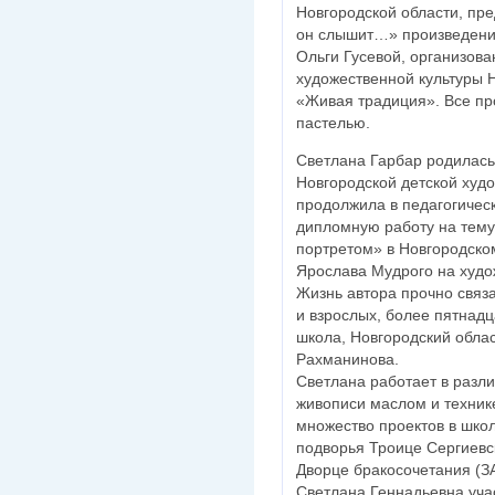
Новгородской области, пре
он слышит…» произведени
Ольги Гусевой, организов
художественной культуры 
«Живая традиция». Все пр
пастелью.
Светлана Гарбар родилась
Новгородской детской худ
продолжила в педагогичес
дипломную работу на тему 
портретом» в Новгородско
Ярослава Мудрого на худо
Жизнь автора прочно связ
и взрослых, более пятнад
школа, Новгородский облас
Рахманинова.
Светлана работает в разли
живописи маслом и техник
множество проектов в школ
подворья Троице Сергиевс
Дворце бракосочетания (ЗА
Светлана Геннадьевна учас