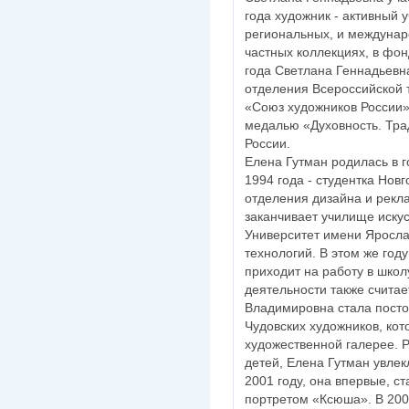
года художник - активный у
региональных, и междунар
частных коллекциях, в фон
года Светлана Геннадьевн
отделения Всероссийской 
«Союз художников России»
медалью «Духовность. Тра
России.
Елена Гутман родилась в г
1994 года - студентка Нов
отделения дизайна и рекла
заканчивает училище искус
Университет имени Яросла
технологий. В этом же год
приходит на работу в школ
деятельности также считае
Владимировна стала посто
Чудовских художников, кот
художественной галерее. 
детей, Елена Гутман увлек
2001 году, она впервые, с
портретом «Ксюша». В 200