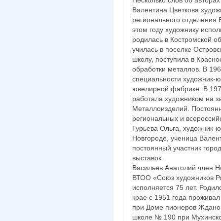
Валентина Цветкова худож
регионального отделения 
этом году художнику испо
родилась в Костромской о
училась в поселке Островс
школу, поступила в Красн
обработки металлов. В 196
специальности художник-ю
ювелирной фабрике. В 197
работала художником на з
Металлоизделий. Постоянн
региональных и всероссийс
Гурьева Ольга, художник-ю
Новгороде, ученица Вален
постоянный участник город
выставок.
Васильев Анатолий член Н
ВТОО «Союз художников Ро
исполняется 75 лет. Роди
крае с 1951 года проживал
при Доме пионеров Жданов
школе № 190 при Мухинско