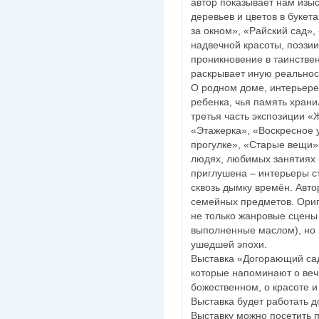
автор показывает нам изы
деревьев и цветов в букет
за окном», «Райский сад»
надвечной красоты, поэзии
проникновение в таинстве
раскрывает иную реальнос
О родном доме, интерьере
ребенка, чья память храни
третья часть экспозиции «
«Этажерка», «Воскресное 
прогулке», «Старые вещи»
людях, любимых занятиях 
приглушена – интерьеры с
сквозь дымку времён. Авто
семейных предметов. Ориг
не только жанровые сцены
выполненные маслом), но 
ушедшей эпохи.
Выставка «Догорающий сад
которые напоминают о веч
божественном, о красоте и
Выставка будет работать д
Выставку можно посетить 