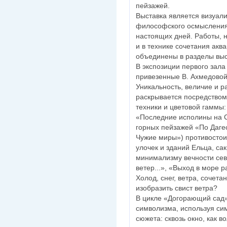
пейзажей.
Выставка является визуал
философского осмысления 
настоящих дней. Работы, 
и в технике сочетания акв
объединены в разделы выс
В экспозиции первого зал
привезенные В. Ахмедовой 
Уникальность, величие и 
раскрывается посредством
техники и цветовой гаммы:
«Последние исполины на С
горных пейзажей «По Даге
Чужие миры») противостои
улочек и зданий Ельца, са
минимализму вечности сев
ветер...», «Выход в море 
Холод, снег, ветра, сочета
изобразить свист ветра?
В цикле «Догорающий сад»
символизма, используя си
сюжета: сквозь окно, как 