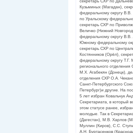
секретарь СХР по Дальнев
Кузьминых (Магадан), сек
федеральному округу В.В. 
по Уральскому федерально
секретарь СХР по Приволж
Величко (Нижний Новгород
федеральному округу В.В. 
Южному федеральному окру
секретарь СХР по Централ
Костянников (Орёл), секре
федеральному округу Т.Г. 
регионального отделения 
М.Х. Агабекян (Донецк), д
отделения СХР О.А. Чекан
Санкт-Петербургского Союз
Петербург)и другие. На по
5 лет избран Ковальчук Ан
Секретариата, в который 
этом статусе ранее, избра
молодые. Так в Секретари
(Дагестан), М.В. Харлов (М
Муллин (Киров), С.С. Ступ
А.Н. Буртасенков (Краснода