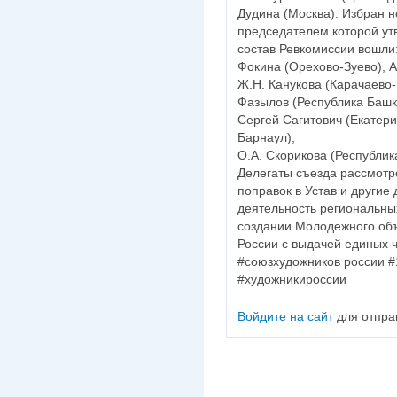
Дудина (Москва). Избран н
председателем которой ут
состав Ревкомиссии вошли:
Фокина (Орехово-Зуево), А
Ж.Н. Канукова (Карачаево-
Фазылов (Республика Башк
Сергей Сагитович (Екатерин
Барнаул),
О.А. Скорикова (Республика
Делегаты съезда рассмотр
поправок в Устав и други
деятельность региональны
создании Молодежного об
России с выдачей единых 
#союзхудожников россии #
#художникироссии
Войдите на сайт
для отпра