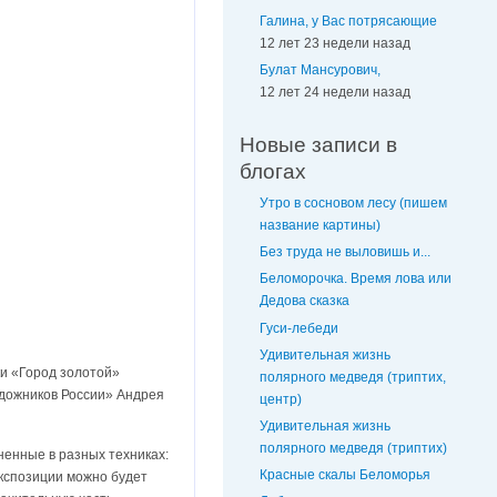
Галина, у Вас потрясающие
12 лет 23 недели назад
Булат Мансурович,
12 лет 24 недели назад
Новые записи в
блогах
Утро в сосновом лесу (пишем
название картины)
Без труда не выловишь и...
Беломорочка. Время лова или
Дедова сказка
Гуси-лебеди
Удивительная жизнь
ки «Город золотой»
полярного медведя (триптих,
удожников России» Андрея
центр)
Удивительная жизнь
полярного медведя (триптих)
ненные в разных техниках:
Красные скалы Беломорья
экспозиции можно будет