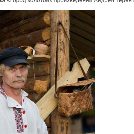
а «Город золотой» произведений Андрея Терент