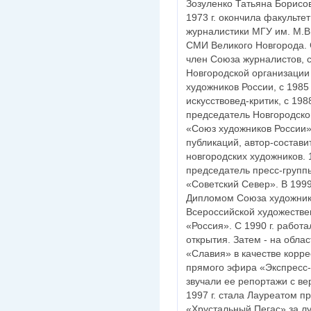
Зозуленко Татьяна Борисов
1973 г. окончила факультет
журналистики МГУ им. М.В
СМИ Великого Новгорода. С
член Союза журналистов, с 
Новгородской организации
художников России, с 1985
искусствовед-критик, с 1988
председатель Новгородско
«Союз художников России»
публикаций, автор-состави
новгородских художников. 1
председатель пресс-групп
«Советский Север». В 1999
Дипломом Союза художнико
Всероссийской художестве
«Россия». С 1990 г. работа
открытия. Затем - на обла
«Славия» в качестве корр
прямого эфира «Экспресс-
звучали ее репортажи с ве
1997 г. стала Лауреатом п
«Хрустальный Пегас» за л