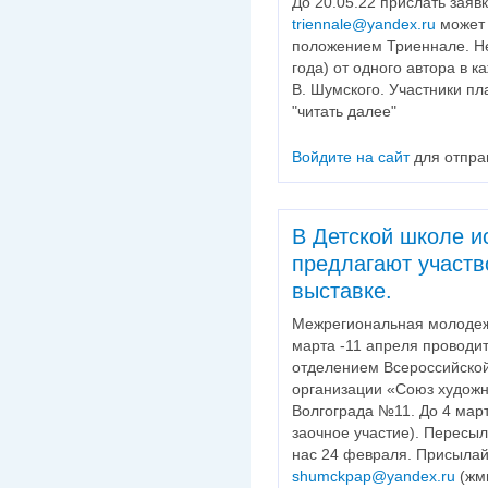
До 20.05.22 прислать заяв
triennale@yandex.ru
может 
положением Триеннале. Не
года) от одного автора в 
В. Шумского. Участники пл
"читать далее"
Войдите на сайт
для отпра
В Детской школе и
предлагают участв
выставке.
Межрегиональная молодежн
марта -11 апреля проводи
отделением Всероссийской
организации «Союз художни
Волгограда №11. До 4 мар
заочное участие). Пересылк
нас 24 февраля. Присыла
shumckpap@yandex.ru
(жми