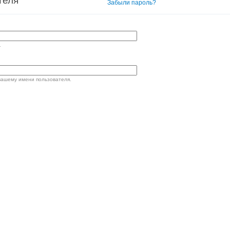
теля
Вход в систему
Забыли пароль?
.
вашему имени пользователя.