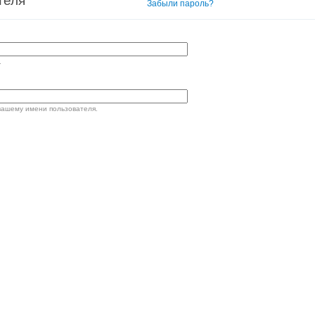
теля
Вход в систему
Забыли пароль?
.
вашему имени пользователя.