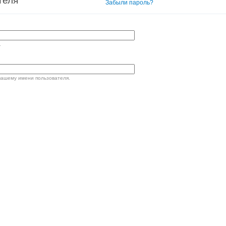
теля
Вход в систему
Забыли пароль?
.
вашему имени пользователя.