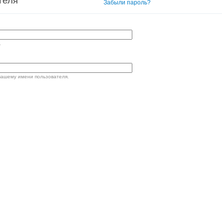
теля
Вход в систему
Забыли пароль?
.
вашему имени пользователя.