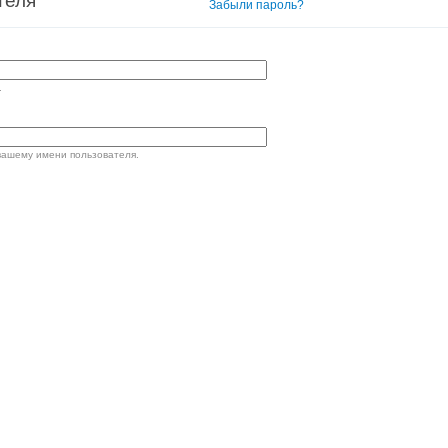
теля
Вход в систему
Забыли пароль?
.
вашему имени пользователя.