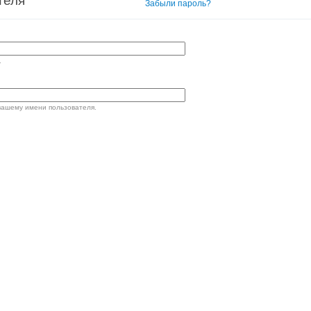
теля
Вход в систему
Забыли пароль?
.
вашему имени пользователя.