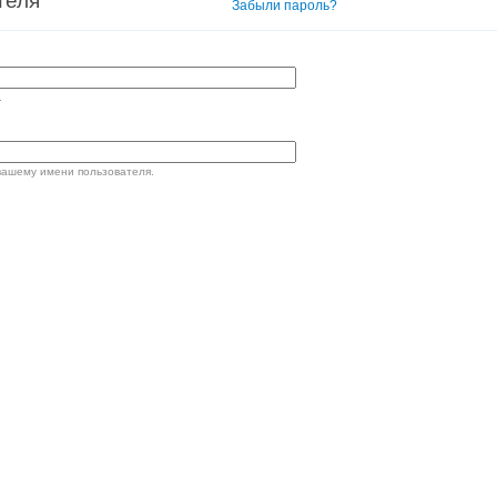
теля
Вход в систему
Забыли пароль?
.
вашему имени пользователя.