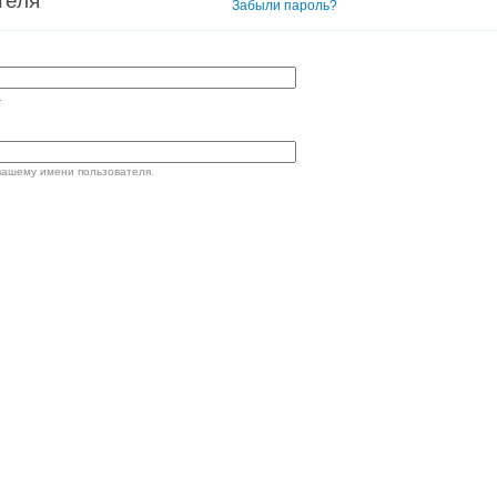
теля
Вход в систему
Забыли пароль?
.
вашему имени пользователя.