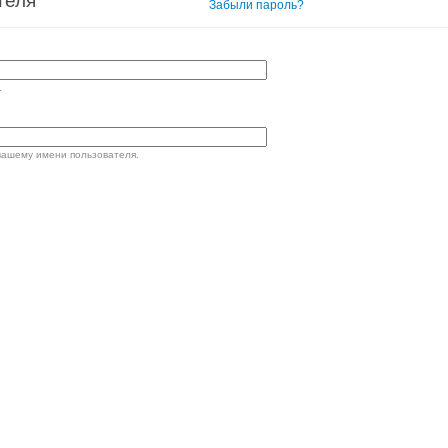
теля
Вход в систему
Забыли пароль?
.
вашему имени пользователя.