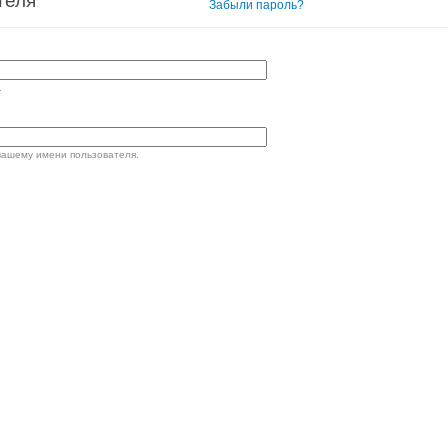
теля
Вход в систему
Забыли пароль?
.
вашему имени пользователя.