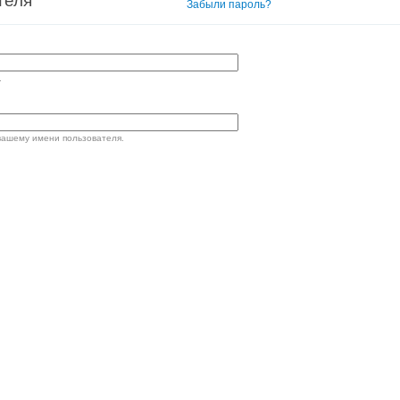
теля
Вход в систему
Забыли пароль?
.
вашему имени пользователя.