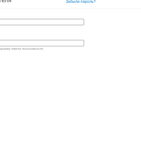
теля
Вход в систему
Забыли пароль?
.
вашему имени пользователя.