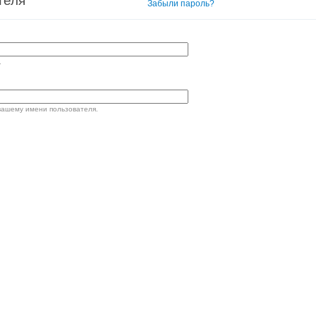
теля
Вход в систему
Забыли пароль?
.
вашему имени пользователя.