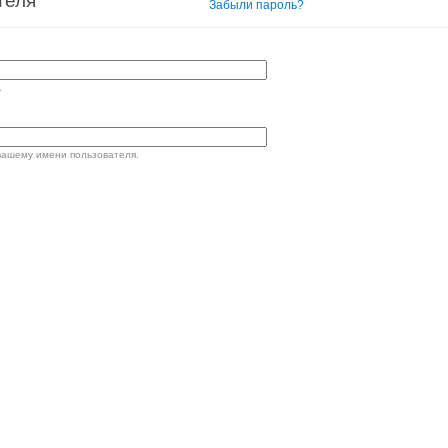
теля
Вход в систему
Забыли пароль?
.
вашему имени пользователя.