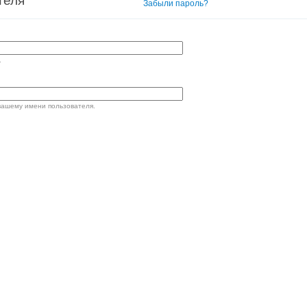
теля
Вход в систему
Забыли пароль?
.
вашему имени пользователя.